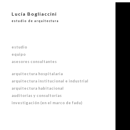
Lucía Bogliaccini
estudio de arquitectura
estudio
equipo
asesores consultantes
arquitectura hospitalaria
arquitectura institucional e industrial
arquitectura habitacional
auditorías y consultorías
investigación (en el marco de fadu)