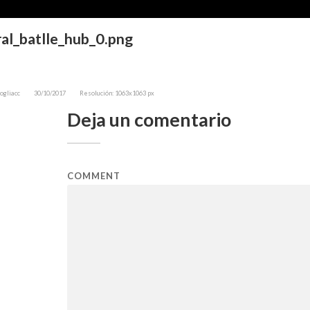
ral_batlle_hub_0.png
ogliacc
30/10/2017
Resolución: 1063x1063 px
Deja un comentario
COMMENT