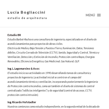
Lucía Bogliaccini
MENÚ
estudio de arquitectura
Estudio BR
Estudio Barbot-Rocha es una consultora de ingeniería, especializada en el diseño de
acondicionamientos para proyectos de obras civiles.
Eléctrica de Media y Baja Tensión y Puesta a Tierra, Iluminación, Datos, Tensiones
débiles, Circuito Cerrado de Televisión (CCTV), Sonido, Seguridad y Control, Térmico y
Ventilación, Detección y Extinción de Incendio, Protección contra Rayos, Energías
Renovables, Eficiencia Energética, Gas Medicinal, Gas Natural, GLP.
Ing. L. Lagomarsino & Asoc
El estudio inicio sus actividades en 1990 desarrollando tareas de consultoría y
proyectos de Ingeniería. La actividad inicial se centró en el campo del
acondicionamiento térmico y ventilación, incorporando posteriormente la Ingeniería
de Protección contra Incendios, como así también el diseño de sistemas de control
centralizado (“edificios inteligentes”) y de seguridad (control de accesos, CCTV,
protección contra intrusión).
Ing. Ricardo Hofstadter
Nuestros comienzos como estudio independiente, en la segunda mitad de la década de