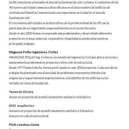
los 80, estuvieron orientados al área de la iluminación vial y urbana. A comienzos de los
90 nuestra actividad comenzó a diversificarse en el área residencial (edificios de
vivienda multifamiliar) manteniendo una importante actividad en el área de
iluminación vial.
El crecimiento del estudio se aceleró a fines de la primera mitad de los 90 con la
participación en importantes emprendimientos en el sector terciario.
Desde el año 2000 hemos incorporado más profesionales y desarrollado diferentes
proyectos en el área comercial, corporativo y hospitalaria siendo estos nuestros
principales trabajos.
Magnone Pollio Ingenieros Civiles
MAGNONE-POLLIO Ing. Civiles es un estudio de Ingeniería Civil que ofrece servicios y
asesoramiento profesional en proyectos y dirección de estructuras.
Desde 1977 hasta la fecha, hemos participado en más 3000 proyectos. Cada uno de los
trabajos ha planteado una diversidad de problemas interesantes debido a las
exigencias y requerimientos arquitectónicos, a la esbeltez de los edificios o a los
variados terrenos de fundación.
Yamandú Silveira
Asesor en proyectos de acondicionamiento sanitario e hidráulico.
NHD arquitectos
Asesores en proyectos de acondicionamiento sanitario e hidráulico.
Asesores en cálculo estructural.
Plott construcciones