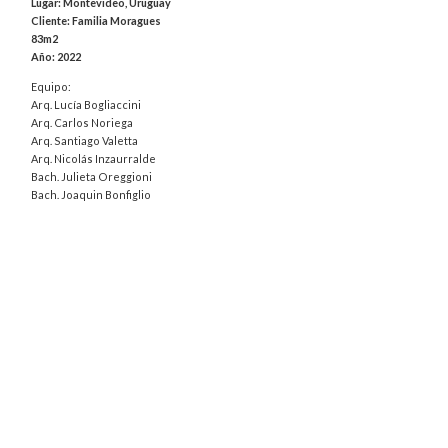
Lugar: Montevideo, Uruguay
Cliente: Familia Moragues
83m2
Año: 2022
Equipo:
Arq. Lucía Bogliaccini
Arq. Carlos Noriega
Arq. Santiago Valetta
Arq. Nicolás Inzaurralde
Bach. Julieta Oreggioni
Bach. Joaquin Bonfiglio